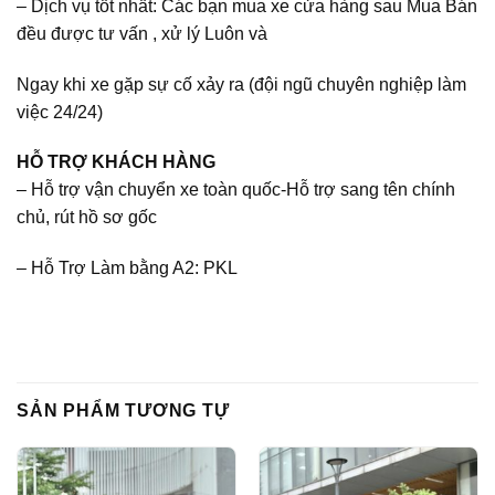
– Dịch vụ tốt nhất: Các bạn mua xe cửa hàng sau Mua Bán
đều được tư vấn , xử lý Luôn và
Ngay khi xe gặp sự cố xảy ra (đội ngũ chuyên nghiệp làm
việc 24/24)
HỖ TRỢ KHÁCH HÀNG
– Hỗ trợ vận chuyển xe toàn quốc-Hỗ trợ sang tên chính
chủ, rút hồ sơ gốc
– Hỗ Trợ Làm bằng A2: PKL
SẢN PHẨM TƯƠNG TỰ