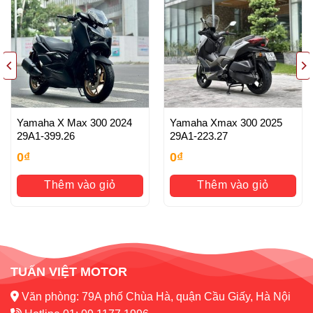
Yamaha X Max 300 2024
Yamaha Xmax 300 2025
29A1-399.26
29A1-223.27
0
₫
0
₫
Thêm vào giỏ
Thêm vào giỏ
TUẤN VIỆT MOTOR
Văn phòng: 79A phố Chùa Hà, quận Cầu Giấy, Hà Nội