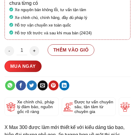
chưa từng có
Xe nguyên bản không lỗi, tư vấn tận tâm
Xe chỉnh chủ, chính hãng, đầy đủ pháp lý
Hỗ trợ vận chuyển xe toàn quốc
Hỗ trợ tốt trước và sau khi mua bán (24/24)
Yamaha Xmax 300 2025 29A1-384.66 số lượng
THÊM VÀO GIỎ
MUA NGAY
Xe chính chủ, pháp
Được tư vấn chuyên
Y
lý đảm bảo, nguồn
sâu, tận tâm từ
g
gốc rõ ràng
chuyên gia
X Max 300 được làm mới thiết kế với kiểu dáng táo bạo,
hiện đại nhưng nhỏ gọn, ấn tượng hơn về mặt thị giác.