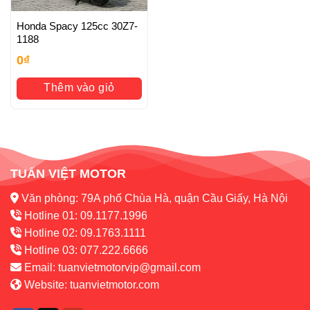
Honda Spacy 125cc 30Z7-
1188
0
₫
Thêm vào giỏ
TUẤN VIỆT MOTOR
Văn phòng: 79A phố Chùa Hà, quận Cầu Giấy, Hà Nội
Hotline 01: 09.1177.1996
Hotline 02: 09.1763.1111
Hotline 03: 077.222.6666
Email:
tuanvietmotorvip@gmail.com
Website:
tuanvietmotor.com