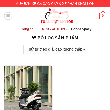
Skip
MUA BÁN XE GA CAO CẤP & XE PHÂN KHỐI LỚN
to
content
0
Trang chủ
DÒNG XE KHÁC
/
/
Honda Spacy
BỘ LỌC SẢN PHẨM