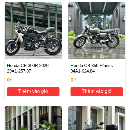
Honda CB 300R 2020
Honda CB 350 H’ness
29A1-257.87
34A1-024.84
0
₫
0
₫
Thêm vào giỏ
Thêm vào giỏ