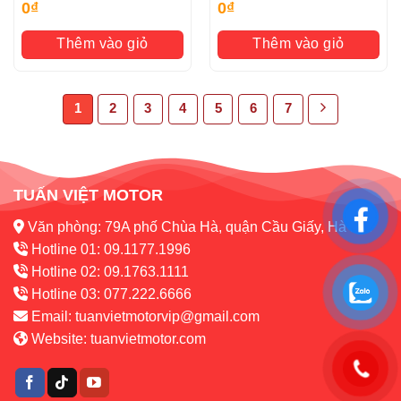
0
₫
0
₫
Thêm vào giỏ
Thêm vào giỏ
1
2
3
4
5
6
7
TUẤN VIỆT MOTOR
Văn phòng: 79A phố Chùa Hà, quận Cầu Giấy, Hà Nội
Hotline 01: 09.1177.1996
Hotline 02: 09.1763.1111
Hotline 03: 077.222.6666
Email:
tuanvietmotorvip@gmail.com
Website:
tuanvietmotor.com