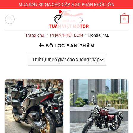
Skip
MUA BÁN XE GA CAO CẤP & XE PHÂN KHỐI LỚN
to
content
0
Trang chủ
PHÂN KHỐI LỚN
/
/
Honda PKL
BỘ LỌC SẢN PHẨM