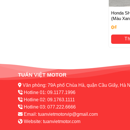
Honda SH 
(Màu Xan
0
₫
Th
TUẤN VIỆT MOTOR
Văn phòng: 79A phố Chùa Hà, quận Cầu Giấy, Hà N
Hotline 01: 09.1177.1996
Hotline 02: 09.1763.1111
Hotline 03: 077.222.6666
Email:
tuanvietmotorvip@gmail.com
Website:
tuanvietmotor.com