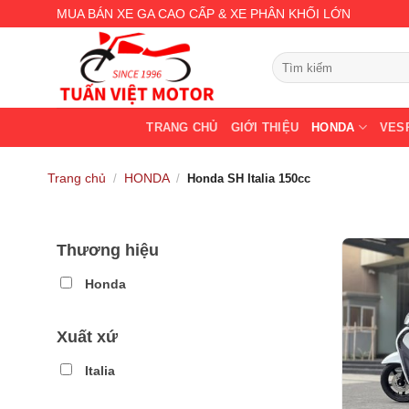
Skip
MUA BÁN XE GA CAO CẤP & XE PHÂN KHỐI LỚN
to
content
Tìm
kiếm:
TRANG CHỦ
GIỚI THIỆU
HONDA
VES
Trang chủ
HONDA
/
/
Honda SH Italia 150cc
Thương hiệu
Honda
Xuất xứ
Italia