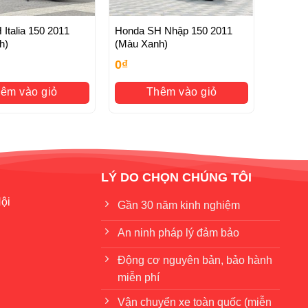
Italia 150 2011
Honda SH Nhập 150 2011
h)
(Màu Xanh)
0
₫
êm vào giỏ
Thêm vào giỏ
LÝ DO CHỌN CHÚNG TÔI
ội
Gần 30 năm kinh nghiệm
An ninh pháp lý đảm bảo
Động cơ nguyên bản, bảo hành
miễn phí
Vận chuyển xe toàn quốc (miễn