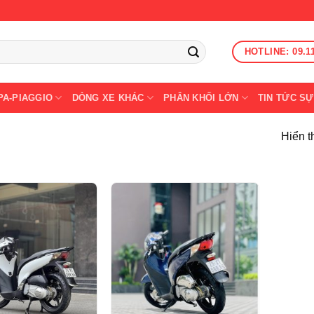
HOTLINE: 09.1
PA-PIAGGIO
DÒNG XE KHÁC
PHÂN KHỐI LỚN
TIN TỨC SỰ
Hiển th