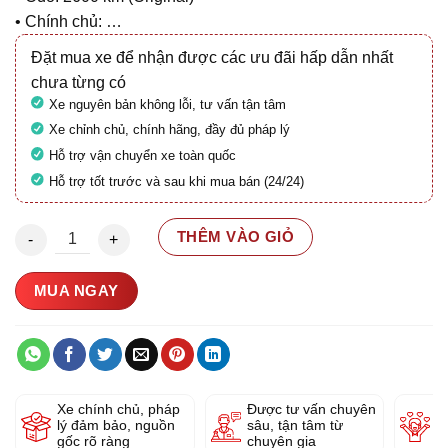
• Chính chủ: …
Đặt mua xe để nhận được các ưu đãi hấp dẫn nhất
chưa từng có
Xe nguyên bản không lỗi, tư vấn tận tâm
Xe chỉnh chủ, chính hãng, đầy đủ pháp lý
Hỗ trợ vận chuyển xe toàn quốc
Hỗ trợ tốt trước và sau khi mua bán (24/24)
Yamaha X Max 300 2024 29A1-391.06 số lượng
THÊM VÀO GIỎ
MUA NGAY
Xe chính chủ, pháp
Được tư vấn chuyên
Y
lý đảm bảo, nguồn
sâu, tận tâm từ
g
gốc rõ ràng
chuyên gia