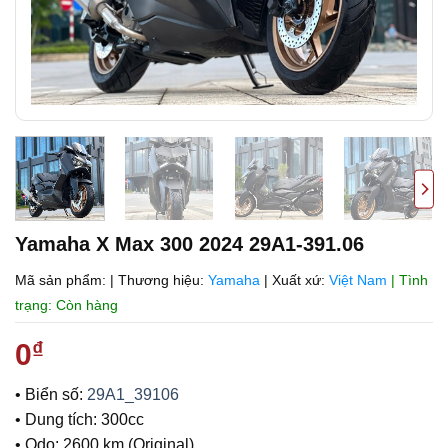
Yamaha X Max 300 2024 29A1-391.06
Mã sản phẩm:
|
Thương hiệu:
Yamaha
|
Xuất xứ:
Việt Nam
| Tình
trạng: Còn hàng
0
₫
• Biển số:
29A1_39106
• Dung tích: 300cc
• Odo: 2600 km (Original)