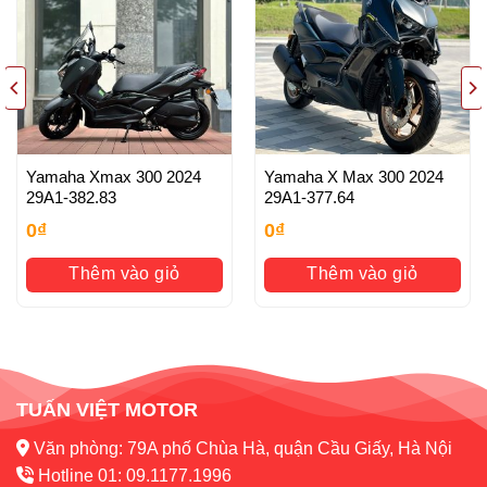
– Giá thành hợp lý
– Xe chất lượng tốt, chất lượng hàng đầu tại Hà Nội, Bảo
hành tuyệt đối Máy nguyên bản , Đồ Zin theo xe
– Dịch vụ tốt nhất: Các bạn mua xe cửa hàng sau Mua Bán
đều được tư vấn , xử lý Luôn và
Yamaha Xmax 300 2024
Yamaha X Max 300 2024
29A1-382.83
29A1-377.64
Ngay khi xe gặp sự cố xảy ra (đội ngũ chuyên nghiệp làm
0
₫
0
₫
việc 24/24)
Thêm vào giỏ
Thêm vào giỏ
HỖ TRỢ KHÁCH HÀNG
– Hỗ trợ vận chuyển xe toàn quốc-Hỗ trợ sang tên chính
chủ, rút hồ sơ gốc
– Hỗ Trợ Làm bằng A2: PKL
TUẤN VIỆT MOTOR
Văn phòng: 79A phố Chùa Hà, quận Cầu Giấy, Hà Nội
Hotline 01: 09.1177.1996