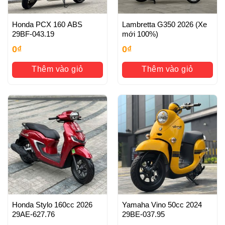
Honda PCX 160 ABS
Lambretta G350 2026 (Xe
29BF-043.19
mới 100%)
0
₫
0
₫
Thêm vào giỏ
Thêm vào giỏ
Honda Stylo 160cc 2026
Yamaha Vino 50cc 2024
29AE-627.76
29BE-037.95