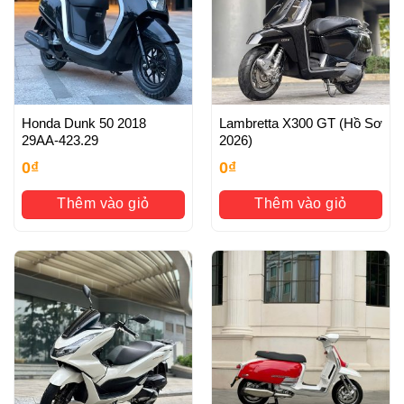
Honda Dunk 50 2018
Lambretta X300 GT (Hồ Sơ
29AA-423.29
2026)
0
₫
0
₫
Thêm vào giỏ
Thêm vào giỏ