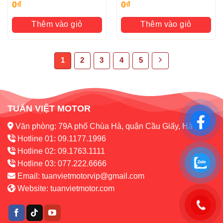
0
₫
0
₫
Thêm vào giỏ
Thêm vào giỏ
1
2
3
4
5
TUẤN VIỆT MOTOR
Văn phòng: 79A phố Chùa Hà, quận Cầu Giấy, Hà Nội
Hotline 01: 09.1177.1996
Hotline 02: 09.1763.1111
Hotline 03: 077.222.6666
Email:
tuanvietmotorvip@gmail.com
Website:
tuanvietmotor.com