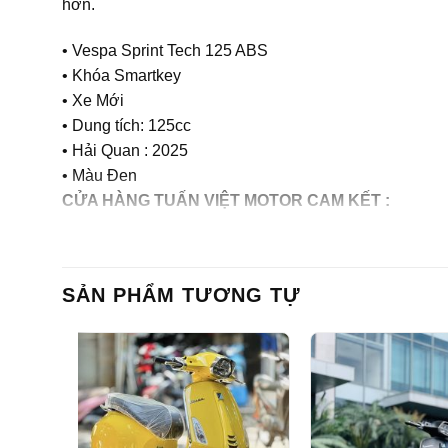
hơn.
• Vespa Sprint Tech 125 ABS
• Khóa Smartkey
• Xe Mới
• Dung tích: 125cc
• Hải Quan : 2025
• Màu Đen
CỬA HÀNG TUẤN VIỆT MOTOR CAM KẾT :
– Xe chính chủ
– Giá thành hợp lý
SẢN PHẨM TƯƠNG TỰ
– Xe chất lượng tốt, chất lượng hàng đầu tại Hà Nội
– Dịch vụ tốt nhất: Các bạn mua xe cửa hàng sau Mua
Ngay khi xe gặp sự cố xảy ra (đội ngũ chuyên nghiệp 