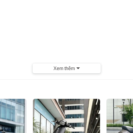
Xem thêm
, Bảo hành tuyệt đối Máy nguyên bản , Đồ Zin theo xe
 Bán đều được tư vấn , xử lý Luôn và
làm việc 24/24)