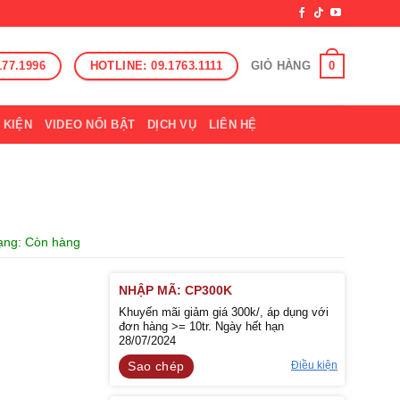
177.1996
HOTLINE: 09.1763.1111
0
GIỎ HÀNG
 KIỆN
VIDEO NỔI BẬT
DỊCH VỤ
LIÊN HỆ
rạng: Còn hàng
NHẬP MÃ: CP300K
Khuyến mãi giảm giá 300k/, áp dụng với
đơn hàng >= 10tr. Ngày hết hạn
28/07/2024
Điều kiện
Sao chép