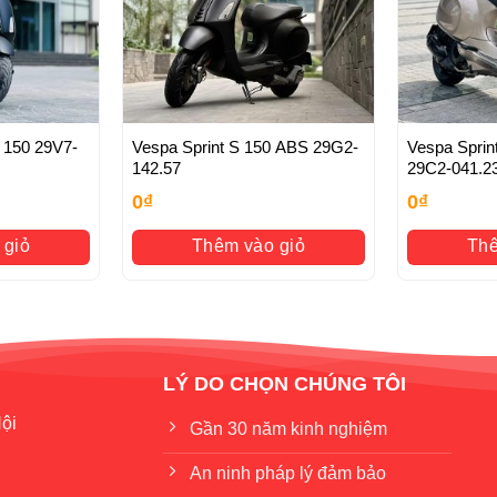
h chủ, rút hồ sơ gốc
 29V7-
Vespa Sprint S 150 ABS 29G2-
Vespa Sprin
142.57
29C2-041.2
0
₫
0
₫
 giỏ
Thêm vào giỏ
Thê
LÝ DO CHỌN CHÚNG TÔI
ội
Gần 30 năm kinh nghiệm
An ninh pháp lý đảm bảo