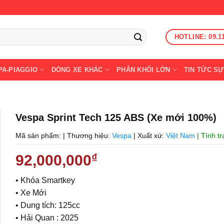
HOTLINE: 09.1
PA-PIAGGIO
DÒNG XE KHÁC
PHÂN KHỐI LỚN
TIN TỨC SỰ
Vespa Sprint Tech 125 ABS (Xe mới 100%)
Mã sản phẩm:
|
Thương hiệu:
Vespa
|
Xuất xứ:
Việt Nam
| Tình t
92,000,000
₫
• Khóa Smartkey
• Xe Mới
• Dung tích: 125cc
• Hải Quan : 2025