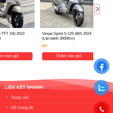
t TFT 150 2023
Vespa Sprint S 125 ABS 2024
3
(Lăn bánh 3000Km)
0
₫
m vào giỏ
Thêm vào giỏ
LIÊN KẾT NHANH
Trang chủ
Về chúng tôi