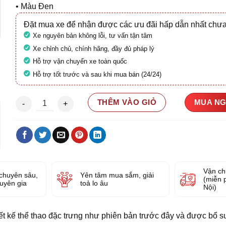
• Màu Đen
Đặt mua xe để nhận được các ưu đãi hấp dẫn nhất chưa
Xe nguyên bản không lỗi, tư vấn tận tâm
Xe chỉnh chủ, chính hãng, đầy đủ pháp lý
Hỗ trợ vận chuyển xe toàn quốc
Hỗ trợ tốt trước và sau khi mua bán (24/24)
Vespa Sprint Tech 125 ABS (Xe mới 100%) số lượng
THÊM VÀO GIỎ
MUA N
Vận ch
chuyên sâu,
Yên tâm mua sắm, giải
(miễn 
huyên gia
toả lo âu
Nội)
t kế thể thao đặc trưng như phiên bản trước đây và được bổ s