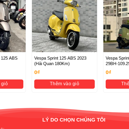
Bán đều được tư vấn , xử lý Luôn và Ngay khi xe gặp sự cố xảy
h chủ, rút hồ sơ gốc
S 125 ABS
Vespa Sprint 125 ABS 2023
Vespa Sprin
(Hải Quan 180Km)
29BH-109.2
0
₫
0
₫
 giỏ
Thêm vào giỏ
Thê
LÝ DO CHỌN CHÚNG TÔI