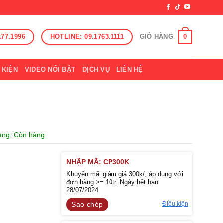
177.1996
HOTLINE: 09.1763.1111
0
GIỎ HÀNG
 KIỆN
VIDEO NỔI BẬT
DỊCH VỤ
LIÊN HỆ
rạng: Còn hàng
NHẬP MÃ: CP300K
Khuyến mãi giảm giá 300k/, áp dụng với
đơn hàng >= 10tr. Ngày hết hạn
28/07/2024
Điều kiện
Sao chép