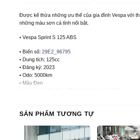
Được kế thừa những ưu thế của gia đình Vespa với thâ
những màu sơn cá tính nổi bật.
• Vespa Sprint S 125 ABS
• Biển số:
29E2_96795
• Dung tích: 125cc
• Đăng ký: 2023
• Odo: 5000km
• Màu Đen
CỬA HÀNG TUẤN VIỆT MOTOR CAM KẾT :
– Xe chính chủ
– Giá thành hợp lý
SẢN PHẨM TƯƠNG TỰ
– Xe chất lượng tốt, chất lượng hàng đầu tại Hà Nội