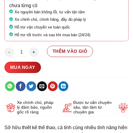
chưa từng có
Xe nguyên bản không lỗi, tư vấn tận tâm
Xe chỉnh chủ, chính hãng, đầy đủ pháp lý
Hỗ trợ vận chuyển xe toàn quốc
Hỗ trợ tốt trước và sau khi mua bán (24/24)
Vespa Sprint S125 ABS 2023 (Lăn bánh 5000Km) số lượng
THÊM VÀO GIỎ
MUA NGAY
Xe chính chủ, pháp
Được tư vấn chuyên
Y
lý đảm bảo, nguồn
sâu, tận tâm từ
g
gốc rõ ràng
chuyên gia
Sở hữu thiết kế thể thao, cá tính cùng nhiều tính năng hiện