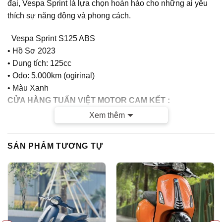
đại, Vespa Sprint là lựa chọn hoàn hảo cho những ai yêu
thích sự năng động và phong cách.
Vespa Sprint S125 ABS
• Hồ Sơ 2023
• Dung tích: 125cc
• Odo: 5.000km (ogirinal)
• Màu Xanh
CỬA HÀNG TUẤN VIỆT MOTOR CAM KẾT :
Xem thêm
– Xe chính chủ
– Giá thành hợp lý
SẢN PHẨM TƯƠNG TỰ
– Xe chất lượng tốt, chất lượng hàng đầu tại Hà Nội, Bảo
hành tuyệt đối Máy nguyên bản , Đồ Zin theo xe
– Dịch vụ tốt nhất: Các bạn mua xe cửa hàng sau Mua Bán
đều được tư vấn , xử lý Luôn và