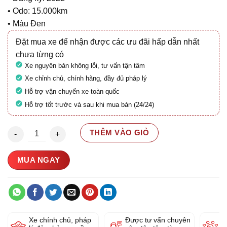
• Odo: 15.000km
• Màu Đen
Đặt mua xe để nhận được các ưu đãi hấp dẫn nhất
chưa từng có
Xe nguyên bản không lỗi, tư vấn tận tâm
Xe chỉnh chủ, chính hãng, đầy đủ pháp lý
Hỗ trợ vận chuyển xe toàn quốc
Hỗ trợ tốt trước và sau khi mua bán (24/24)
Vespa GTS Super ABS 2022 29C1-988.09 số lượng
THÊM VÀO GIỎ
MUA NGAY
Xe chính chủ, pháp
Được tư vấn chuyên
Y