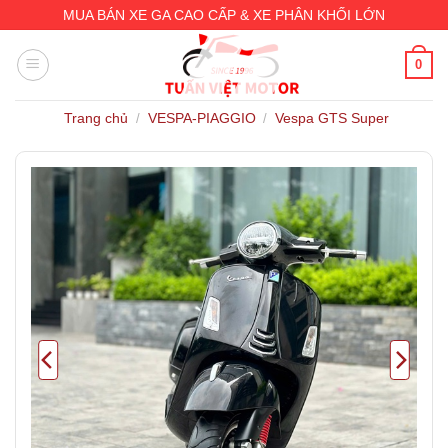
Skip
MUA BÁN XE GA CAO CẤP & XE PHÂN KHỐI LỚN
to
content
0
Trang chủ
VESPA-PIAGGIO
Vespa GTS Super
/
/