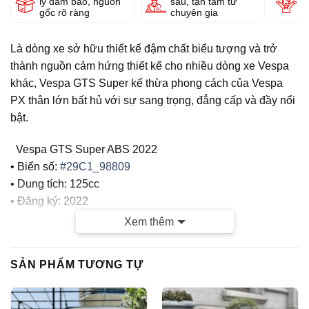
lý đảm bảo, nguồn
sâu, tận tâm từ
g
gốc rõ ràng
chuyên gia
Là dòng xe sở hữu thiết kế đậm chất biểu tượng và trở
thành nguồn cảm hứng thiết kế cho nhiều dòng xe Vespa
khác, Vespa GTS Super kế thừa phong cách của Vespa
PX thân lớn bất hủ với sự sang trọng, đẳng cấp và đầy nổi
bật.
Vespa GTS Super ABS 2022
• Biển số:
#29C1_98809
• Dung tích: 125cc
• Đăng ký: 2022
• Odo: 15.000km
Xem thêm
• Màu Đen
CỬA HÀNG TUẤN VIỆT MOTOR CAM KẾT :
SẢN PHẨM TƯƠNG TỰ
– Xe chính chủ