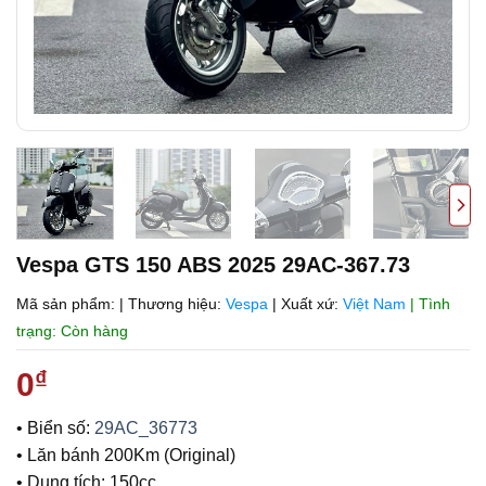
Vespa GTS 150 ABS 2025 29AC-367.73
Mã sản phẩm:
|
Thương hiệu:
Vespa
|
Xuất xứ:
Việt Nam
| Tình
trạng: Còn hàng
0
₫
• Biển số:
29AC_36773
• Lăn bánh 200Km (Original)
• Dung tích: 150cc