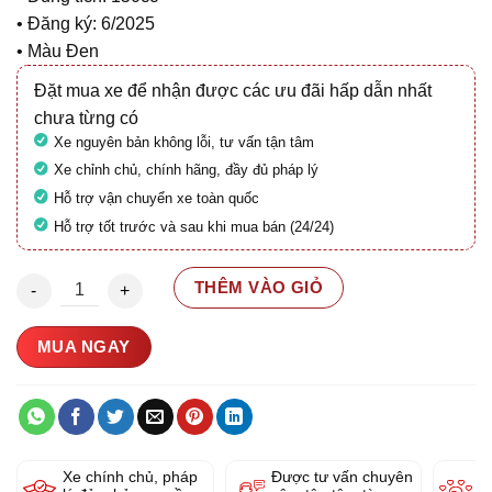
• Đăng ký: 6/2025
• Màu Đen
Đặt mua xe để nhận được các ưu đãi hấp dẫn nhất
chưa từng có
Xe nguyên bản không lỗi, tư vấn tận tâm
Xe chỉnh chủ, chính hãng, đầy đủ pháp lý
Hỗ trợ vận chuyển xe toàn quốc
Hỗ trợ tốt trước và sau khi mua bán (24/24)
Vespa GTS 150 ABS 2025 29AC-367.73 số lượng
THÊM VÀO GIỎ
MUA NGAY
Xe chính chủ, pháp
Được tư vấn chuyên
Y