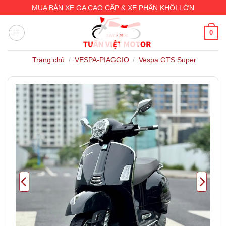
Skip
MUA BÁN XE GA CAO CẤP & XE PHÂN KHỐI LỚN
to
content
0
Trang chủ
VESPA-PIAGGIO
Vespa GTS Super
/
/