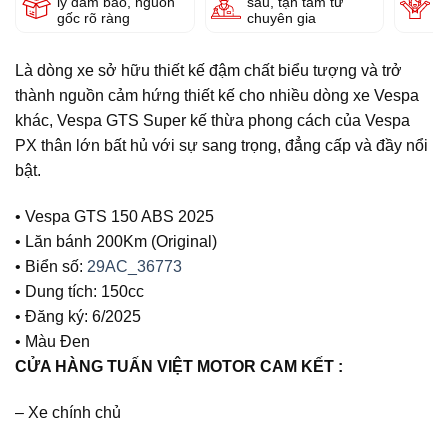
lý đảm bảo, nguồn
sâu, tận tâm từ
g
gốc rõ ràng
chuyên gia
Là dòng xe sở hữu thiết kế đậm chất biểu tượng và trở
thành nguồn cảm hứng thiết kế cho nhiều dòng xe Vespa
khác, Vespa GTS Super kế thừa phong cách của Vespa
PX thân lớn bất hủ với sự sang trọng, đẳng cấp và đầy nổi
bật.
• Vespa GTS 150 ABS 2025
• Lăn bánh 200Km (Original)
• Biển số:
29AC_36773
• Dung tích: 150cc
• Đăng ký: 6/2025
• Màu Đen
CỬA HÀNG TUẤN VIỆT MOTOR CAM KẾT :
– Xe chính chủ