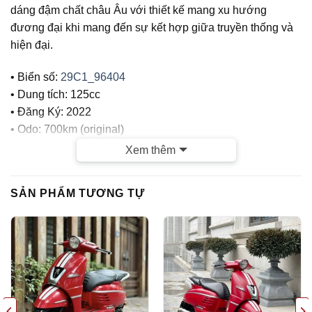
dáng đậm chất châu Âu với thiết kế mang xu hướng
đương đại khi mang đến sự kết hợp giữa truyền thống và
hiện đại.
• Biển số:
29C1_96404
• Dung tích: 125cc
• Đăng Ký: 2022
• Odo: 700km (original)
• Màu Trắng
Xem thêm
CỬA HÀNG TUẤN VIỆT MOTOR CAM KẾT :
SẢN PHẨM TƯƠNG TỰ
– Xe chính chủ
– Giá thành hợp lý
– Xe chất lượng tốt, chất lượng hàng đầu tại Hà Nội, Bảo
hành tuyệt đối Máy nguyên bản , Đồ Zin theo xe
– Dịch vụ tốt nhất: Các bạn mua xe cửa hàng sau Mua Bán