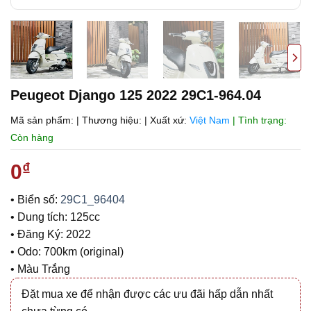
Peugeot Django 125 2022 29C1-964.04
Mã sản phẩm:
|
Thương hiệu:
|
Xuất xứ:
Việt Nam
| Tình trạng:
Còn hàng
0
₫
• Biển số:
29C1_96404
• Dung tích: 125cc
• Đăng Ký: 2022
• Odo: 700km (original)
• Màu Trắng
Đặt mua xe để nhận được các ưu đãi hấp dẫn nhất