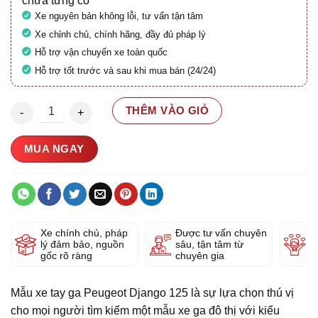
chưa từng có
Xe nguyên bản không lỗi, tư vấn tận tâm
Xe chỉnh chủ, chính hãng, đầy đủ pháp lý
Hỗ trợ vận chuyển xe toàn quốc
Hỗ trợ tốt trước và sau khi mua bán (24/24)
Peugeot Django 125 2022 29C1-964.04 số lượng
THÊM VÀO GIỎ
MUA NGAY
Xe chính chủ, pháp
Được tư vấn chuyên
Y
lý đảm bảo, nguồn
sâu, tận tâm từ
g
gốc rõ ràng
chuyên gia
Mẫu xe tay ga Peugeot Django 125 là sự lựa chọn thú vị
cho mọi người tìm kiếm một mẫu xe ga đô thị với kiểu