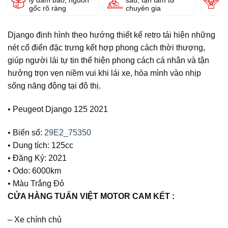
lý đảm bảo, nguồn
sâu, tận tâm từ
g
gốc rõ ràng
chuyên gia
Django định hình theo hướng thiết kế retro tái hiện những
nét cổ điển đặc trưng kết hợp phong cách thời thượng,
giúp người lái tự tin thể hiện phong cách cá nhân và tận
hưởng trọn vẹn niềm vui khi lái xe, hòa mình vào nhịp
sống năng động tại đô thị.
• Peugeot Django 125 2021
• Biển số:
29E2_75350
• Dung tích: 125cc
• Đăng Ký: 2021
• Odo: 6000km
• Màu Trắng Đỏ
CỬA HÀNG TUẤN VIỆT MOTOR CAM KẾT :
– Xe chính chủ