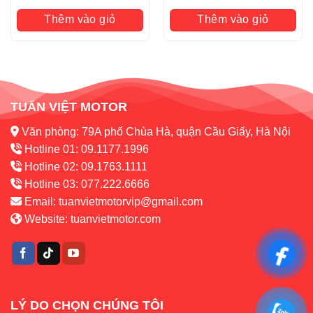
Thêm vào giỏ
Thêm vào giỏ
TUẤN VIỆT MOTOR
Văn phòng: 79A phố Chùa Hà, quận Cầu Giấy, Hà Nội
Hotline 01: 09.1177.1996
Hotline 02: 09.1763.1111
Hotline 03: 077.222.6666
Email:
tuanvietmotorvip@gmail.com
Website:
tuanvietmotor.com
LÝ DO CHỌN CHÚNG TÔI