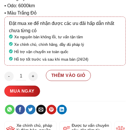
• Odo: 6000km
• Màu Trắng Đỏ
Đặt mua xe để nhận được các ưu đãi hấp dẫn nhất
chưa từng có
Xe nguyên bản không lỗi, tư vấn tận tâm
Xe chỉnh chủ, chính hãng, đầy đủ pháp lý
Hỗ trợ vận chuyển xe toàn quốc
Hỗ trợ tốt trước và sau khi mua bán (24/24)
Peugeot Django 125 2021 29E2-753.50 số lượng
THÊM VÀO GIỎ
MUA NGAY
Xe chính chủ, pháp
Được tư vấn chuyên
Y