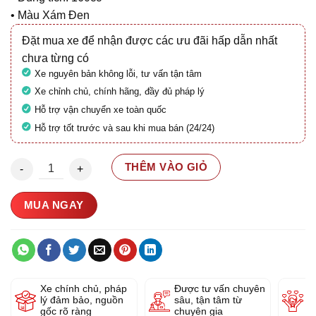
• Màu Xám Đen
Đặt mua xe để nhận được các ưu đãi hấp dẫn nhất
chưa từng có
Xe nguyên bản không lỗi, tư vấn tận tâm
Xe chỉnh chủ, chính hãng, đầy đủ pháp lý
Hỗ trợ vận chuyển xe toàn quốc
Hỗ trợ tốt trước và sau khi mua bán (24/24)
Honda SH 160 ABS (Hồ Sơ 2026) số lượng
THÊM VÀO GIỎ
MUA NGAY
Xe chính chủ, pháp
Được tư vấn chuyên
Y
lý đảm bảo, nguồn
sâu, tận tâm từ
g
gốc rõ ràng
chuyên gia