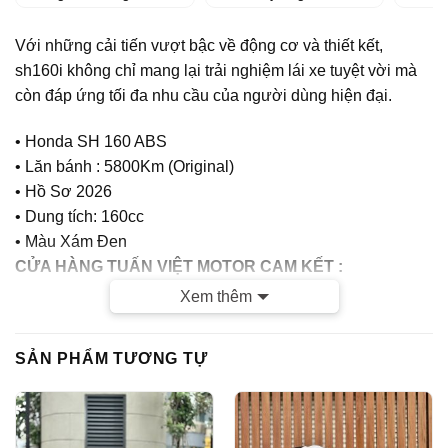
Với những cải tiến vượt bậc về động cơ và thiết kết,
sh160i không chỉ mang lại trải nghiệm lái xe tuyệt vời mà
còn đáp ứng tối đa nhu cầu của người dùng hiện đại.
• Honda SH 160 ABS
• Lăn bánh : 5800Km (Original)
• Hồ Sơ 2026
• Dung tích: 160cc
• Màu Xám Đen
CỬA HÀNG TUẤN VIỆT MOTOR CAM KẾT :
Xem thêm
– Xe chính chủ
– Giá thành hợp lý
SẢN PHẨM TƯƠNG TỰ
– Xe chất lượng tốt, chất lượng hàng đầu tại Hà Nội, Bảo
hành tuyệt đối Máy nguyên bản , Đồ Zin theo xe