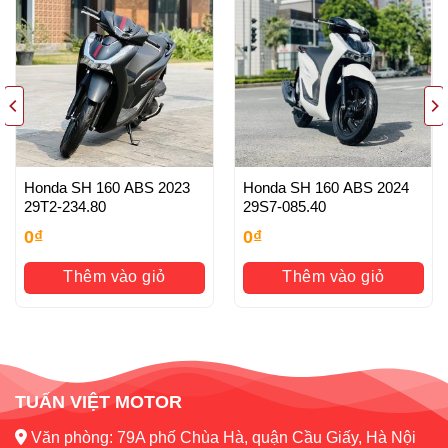
– Giá thành hợp lý
– Xe chất lượng tốt, chất lượng hàng đầu tại Hà Nội, Bảo
hành tuyệt đối Máy nguyên bản , Đồ Zin theo xe
– Dịch vụ tốt nhất: Các bạn mua xe cửa hàng sau Mua Bán
đều được tư vấn , xử lý Luôn và Ngay khi xe gặp sự cố
xảy ra (đội ngũ chuyên nghiệp làm việc 24/24)
Honda SH 160 ABS 2023
Honda SH 160 ABS 2024
29T2-234.80
29S7-085.40
HỖ TRỢ KHÁCH HÀNG
0
₫
0
₫
– Hỗ trợ thanh toán quẹt thẻ
Thêm vào giỏ
Thêm vào giỏ
– Hỗ trợ trả góp qua thẻ tín dụng
– Hỗ trợ vận chuyển xe toàn quốc-Hỗ trợ sang tên chính
chủ, rút hồ sơ gốc
– Hỗ Trợ Làm bằng A2: PKL
TUẤN VIỆT MOTOR
Văn phòng: 79A phố Chùa Hà, quận Cầu Giấy, Hà Nội