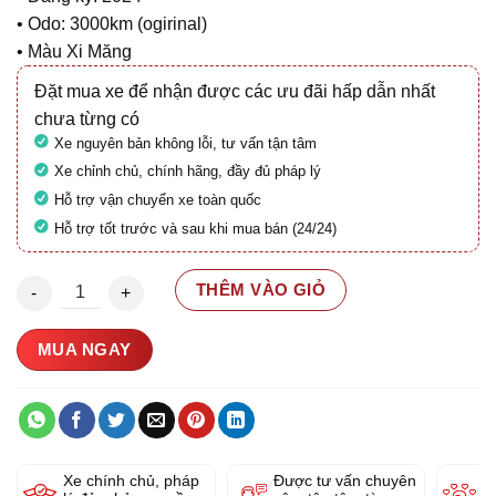
• Odo: 3000km (ogirinal)
• Màu Xi Măng
Đặt mua xe để nhận được các ưu đãi hấp dẫn nhất
chưa từng có
Xe nguyên bản không lỗi, tư vấn tận tâm
Xe chỉnh chủ, chính hãng, đầy đủ pháp lý
Hỗ trợ vận chuyển xe toàn quốc
Hỗ trợ tốt trước và sau khi mua bán (24/24)
Honda SH 160 ABS 2024 29BC-038.24 số lượng
THÊM VÀO GIỎ
MUA NGAY
Xe chính chủ, pháp
Được tư vấn chuyên
Y