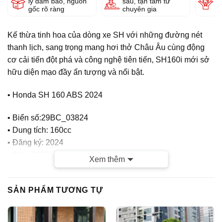
lý đảm bảo, nguồn
sâu, tận tâm từ
g
gốc rõ ràng
chuyên gia
Kế thừa tinh hoa của dòng xe SH với những đường nét
thanh lịch, sang trọng mang hơi thở Châu Âu cùng động
cơ cải tiến đột phá và công nghệ tiên tiến, SH160i mới sở
hữu diện mạo đầy ấn tượng và nổi bật.
• Honda SH 160 ABS 2024
• Biển số:29BC_03824
• Dung tích: 160cc
• Đăng ký: 2024
• Odo: 3000km (ogirinal)
Xem thêm
• Màu Xi Măng
CỬA HÀNG TUẤN VIỆT MOTOR CAM KẾT :
SẢN PHẨM TƯƠNG TỰ
– Xe chính chủ