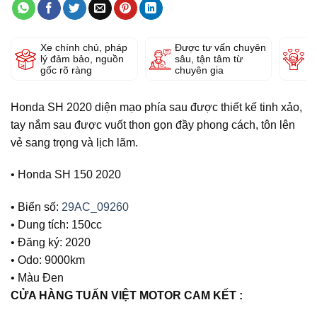
Xe chính chủ, pháp
Được tư vấn chuyên
Y
lý đảm bảo, nguồn
sâu, tận tâm từ
g
gốc rõ ràng
chuyên gia
Honda SH 2020 diện mạo phía sau được thiết kế tinh xảo,
tay nắm sau được vuốt thon gọn đầy phong cách, tôn lên
vẻ sang trọng và lịch lãm.
• Honda SH 150 2020
• Biển số:
29AC_09260
• Dung tích: 150cc
• Đăng ký: 2020
• Odo: 9000km
• Màu Đen
CỬA HÀNG TUẤN VIỆT MOTOR CAM KẾT :