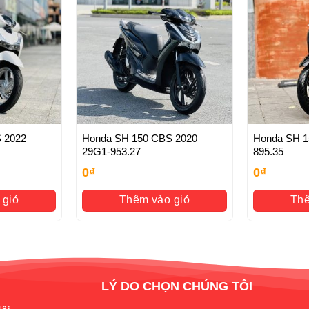
Bán đều được tư vấn , xử lý Luôn và Ngay khi xe gặp sự cố xảy
h chủ, rút hồ sơ gốc
 2022
Honda SH 150 CBS 2020
Honda SH 150
29G1-953.27
895.35
0
₫
0
₫
 giỏ
Thêm vào giỏ
Thê
LÝ DO CHỌN CHÚNG TÔI