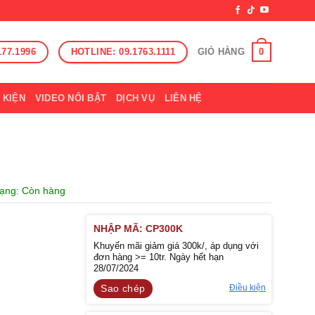
177.1996
HOTLINE: 09.1763.1111
0
GIỎ HÀNG
 KIỆN
VIDEO NỔI BẬT
DỊCH VỤ
LIÊN HỆ
trạng: Còn hàng
NHẬP MÃ: CP300K
Khuyến mãi giảm giá 300k/, áp dụng với
đơn hàng >= 10tr. Ngày hết hạn
28/07/2024
Điều kiện
Sao chép