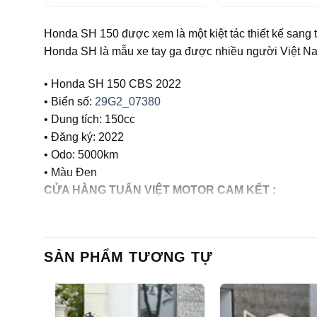
Honda SH 150 được xem là một kiệt tác thiết kế sang t
Honda SH là mẫu xe tay ga được nhiều người Việt N
• Honda SH 150 CBS 2022
• Biển số:
29G2_07380
• Dung tích: 150cc
• Đăng ký: 2022
• Odo: 5000km
• Màu Đen
CỬA HÀNG TUẤN VIỆT MOTOR CAM KẾT :
– Xe chính chủ
– Giá thành hợp lý
SẢN PHẨM TƯƠNG TỰ
– Xe chất lượng tốt, chất lượng hàng đầu tại Hà Nội