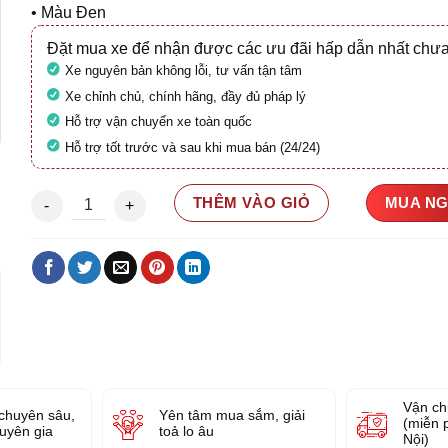
• Màu Đen
Đặt mua xe để nhận được các ưu đãi hấp dẫn nhất chưa
Xe nguyên bản không lỗi, tư vấn tận tâm
Xe chỉnh chủ, chính hãng, đầy đủ pháp lý
Hỗ trợ vận chuyển xe toàn quốc
Hỗ trợ tốt trước và sau khi mua bán (24/24)
Honda SH 150 CBS 2022 29G2-073.80 số lượng
THÊM VÀO GIỎ
MUA N
Vận ch
chuyên sâu,
Yên tâm mua sắm, giải
(miễn 
huyên gia
toả lo âu
Nội)