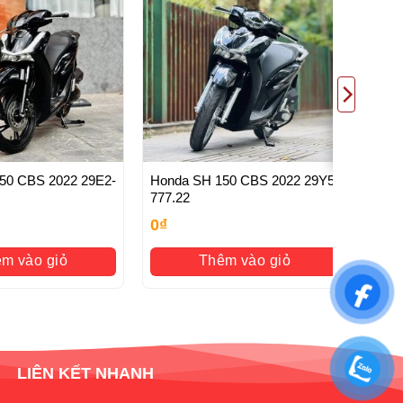
 ra (đội ngũ chuyên nghiệp làm việc 24/24)
 CBS 2022 29E2-
Honda SH 150 CBS 2022 29Y5-
777.22
0
₫
m vào giỏ
Thêm vào giỏ
LIÊN KẾT NHANH