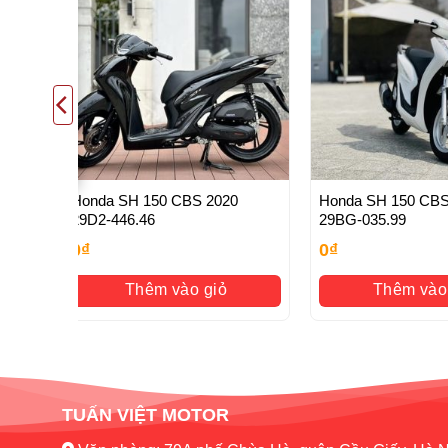
– Dịch vụ tốt nhất: Các bạn mua xe cửa hàng sau Mua 
HỖ TRỢ KHÁCH HÀNG
– Hỗ trợ thanh toán quẹt thẻ
– Hỗ trợ trả góp qua thẻ tín dụng
– Hỗ trợ vận chuyển xe toàn quốc-Hỗ trợ sang tên chín
– Hỗ Trợ Làm bằng A2: PKL
Honda SH 150 CBS 2020
Honda SH 150 CBS
29D2-446.46
29BG-035.99
0
₫
0
₫
Thêm vào giỏ
Thêm vào
TUẤN VIỆT MOTOR