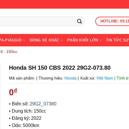
HOTLINE: 09.1
PA-PIAGGIO
DÒNG XE KHÁC
PHÂN KHỐI LỚN
TIN TỨC SỰ
4 : 150cc
Honda SH 150 CBS 2022 29G2-073.80
Mã sản phẩm:
|
Thương hiệu:
Honda
|
Xuất xứ:
Việt Nam
| Tình 
0
₫
• Biển số:
29G2_07380
• Dung tích: 150cc
• Đăng ký: 2022
• Odo: 5000km