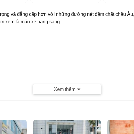
rọng và đẳng cấp hơn với những đường nét đậm chất châu Âu, 
am xem là mẫu xe hạng sang.
Xem thêm
, Bảo hành tuyệt đối Máy nguyên bản , Đồ Zin theo xe