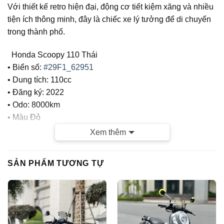
Với thiết kế retro hiện đại, động cơ tiết kiệm xăng và nhiều
tiện ích thông minh, đây là chiếc xe lý tưởng để di chuyển
trong thành phố.
Honda Scoopy 110 Thái
• Biển số:
#29F1_62951
• Dung tích: 110cc
• Đăng ký: 2022
• Odo: 8000km
• Màu Đỏ
CỬA HÀNG TUẤN VIỆT MOTOR CAM KẾT :
Xem thêm
– Xe chính chủ
SẢN PHẨM TƯƠNG TỰ
– Giá thành hợp lý
– Xe chất lượng tốt, chất lượng hàng đầu tại Hà Nội, Bảo
hành tuyệt đối Máy nguyên bản , Đồ Zin theo xe