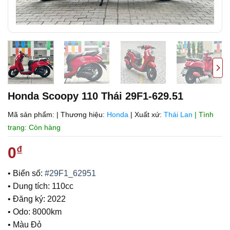
Honda Scoopy 110 Thái 29F1-629.51
Mã sản phẩm:
|
Thương hiệu:
Honda
|
Xuất xứ:
Thái Lan
| Tình
trạng: Còn hàng
0
₫
• Biển số:
#29F1_62951
• Dung tích: 110cc
• Đăng ký: 2022
• Odo: 8000km
• Màu Đỏ