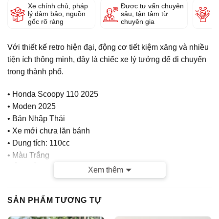
Xe chính chủ, pháp
Được tư vấn chuyên
Y
lý đảm bảo, nguồn
sâu, tận tâm từ
g
gốc rõ ràng
chuyên gia
Với thiết kế retro hiện đại, động cơ tiết kiệm xăng và nhiều
tiện ích thông minh, đây là chiếc xe lý tưởng để di chuyển
trong thành phố.
• Honda Scoopy 110 2025
• Moden 2025
• Bản Nhập Thái
• Xe mới chưa lăn bánh
• Dung tích: 110cc
• Màu Trắng
CỬA HÀNG TUẤN VIỆT MOTOR CAM KẾT :
Xem thêm
– Xe chính chủ
SẢN PHẨM TƯƠNG TỰ
– Giá thành hợp lý