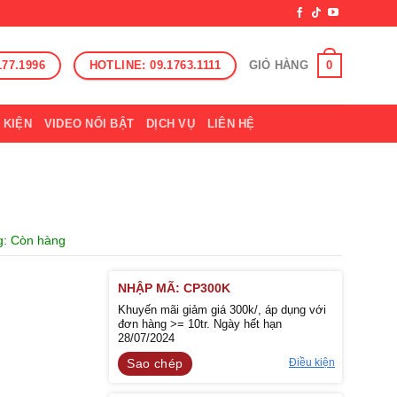
177.1996
HOTLINE: 09.1763.1111
0
GIỎ HÀNG
 KIỆN
VIDEO NỔI BẬT
DỊCH VỤ
LIÊN HỆ
ng: Còn hàng
NHẬP MÃ: CP300K
Khuyến mãi giảm giá 300k/, áp dụng với
đơn hàng >= 10tr. Ngày hết hạn
28/07/2024
Điều kiện
Sao chép