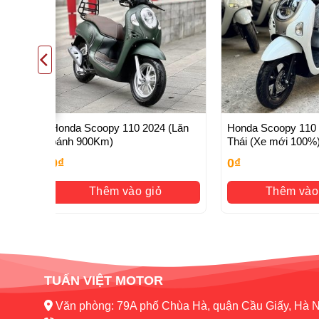
Hải
Honda Scoopy 110 2024 (Lăn
Honda Scoopy 110
bánh 900Km)
Thái (Xe mới 100%
0
₫
0
₫
Thêm vào giỏ
Thêm vào
TUẤN VIỆT MOTOR
Văn phòng: 79A phố Chùa Hà, quận Cầu Giấy, Hà N