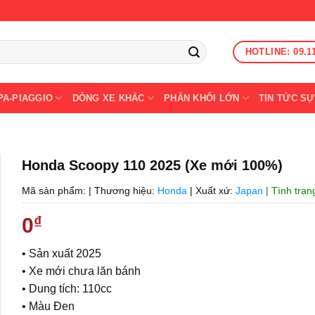
HOTLINE: 09.1
PA-PIAGGIO
DÒNG XE KHÁC
PHÂN KHỐI LỚN
TIN TỨC SỰ
Honda Scoopy 110 2025 (Xe mới 100%)
Mã sản phẩm:
|
Thương hiệu:
Honda
|
Xuất xứ:
Japan
| Tình trạ
0
₫
• Sản xuất 2025
• Xe mới chưa lăn bánh
• Dung tích: 110cc
• Màu Đen