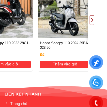
110 2022 29C1-
Honda Scoopy 110 2024 29BA-
023.50
0
₫
m vào giỏ
Thêm vào giỏ
LIÊN KẾT NHANH
Trang chủ