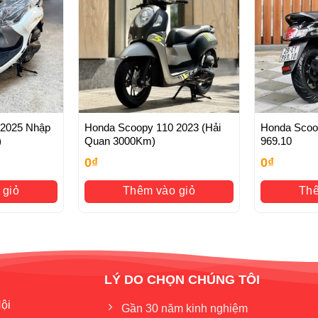
 2025 Nhập
Honda Scoopy 110 2023 (Hải
Honda Scoopy 
)
Quan 3000Km)
969.10
0
₫
0
₫
 giỏ
Thêm vào giỏ
Thê
LÝ DO CHỌN CHÚNG TÔI
ội
Gần 30 năm kinh nghiệm