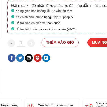
Đặt mua xe để nhận được các ưu đãi hấp dẫn nhất chưa
Xe nguyên bản không lỗi, tư vấn tận tâm
Xe chỉnh chủ, chính hãng, đầy đủ pháp lý
Hỗ trợ vận chuyển xe toàn quốc
Hỗ trợ tốt trước và sau khi mua bán (24/24)
Honda Scoopy 110 2025 (Xe mới 100%) số lượng
THÊM VÀO GIỎ
MUA N
Vận ch
chuyên sâu,
Yên tâm mua sắm, giải
(miễn 