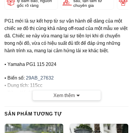
lý đảm bảo, nguồn
sâu, tận tâm từ
g
gốc rõ ràng
chuyên gia
PG1 mới là sự kết hợp từ sự vận hành dễ dàng của một
chiếc xe đô thị cùng khả năng off-road của một mẫu xe việt
dã. Chiếc xe này vừa mang lại sự tiện lợi khi di chuyển
trong nội đô, vừa có hiệu suất đủ tốt để đáp ứng những
hành trình xa, mang lại cảm hứng lái xe khác biệt.
• Yamaha PG1 115 2024
• Biển số:
29AB_27632
• Dung tích: 115cc
• Đăng Ký: 2024
Xem thêm
• Odo: 1000km (original)
• Màu Đen
SẢN PHẨM TƯƠNG TỰ
CỬA HÀNG TUẤN VIỆT MOTOR CAM KẾT :
– Xe chính chủ