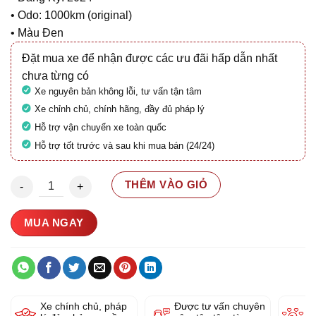
• Odo: 1000km (original)
• Màu Đen
Đặt mua xe để nhận được các ưu đãi hấp dẫn nhất
chưa từng có
Xe nguyên bản không lỗi, tư vấn tận tâm
Xe chỉnh chủ, chính hãng, đầy đủ pháp lý
Hỗ trợ vận chuyển xe toàn quốc
Hỗ trợ tốt trước và sau khi mua bán (24/24)
Yamaha PG1 115 2024 29AB-276.32 số lượng
THÊM VÀO GIỎ
MUA NGAY
Xe chính chủ, pháp
Được tư vấn chuyên
Y