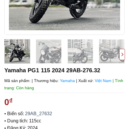
Yamaha PG1 115 2024 29AB-276.32
Mã sản phẩm:
|
Thương hiệu:
Yamaha
|
Xuất xứ:
Việt Nam
| Tình
trạng: Còn hàng
0
₫
• Biển số:
29AB_27632
• Dung tích: 115cc
• Đăng Ký: 2024