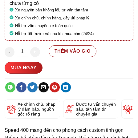
chưa từng có
Xe nguyên bản không lỗi, tư vấn tận tâm
Xe chỉnh chủ, chính hãng, đầy đủ pháp lý
Hỗ trợ vận chuyển xe toàn quốc
Hỗ trợ tốt trước và sau khi mua bán (24/24)
Triumph Speed 400 2024 29A1-316.45 số lượng
THÊM VÀO GIỎ
MUA NGAY
Xe chính chủ, pháp
Được tư vấn chuyên
Y
lý đảm bảo, nguồn
sâu, tận tâm từ
g
gốc rõ ràng
chuyên gia
Speed 400 mang đến cho phong cách custom tinh gọn
không thể nhầm lẫn của Triumph, khả năng vận hành linh