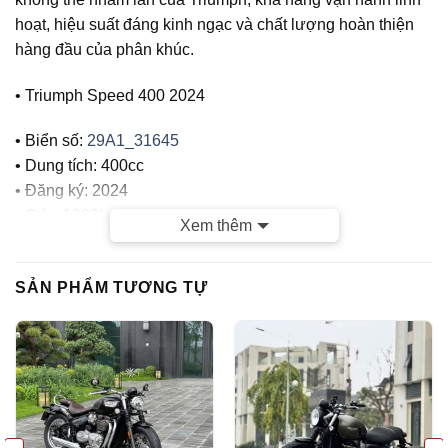
hoạt, hiệu suất đáng kinh ngạc và chất lượng hoàn thiện
hàng đầu của phân khúc.
• Triumph Speed 400 2024
• Biển số:
29A1_31645
• Dung tích: 400cc
• Đăng ký: 2024
• Odo: 1000km(ogirinal)
Xem thêm
• Màu Đỏ
CỬA HÀNG TUẤN VIỆT MOTOR CAM KẾT :
SẢN PHẨM TƯƠNG TỰ
– Xe chính chủ
– Giá thành hợp lý
– Xe chất lượng tốt, chất lượng hàng đầu tại Hà Nội, Bảo
hành tuyệt đối Máy nguyên bản , Đồ Zin theo xe