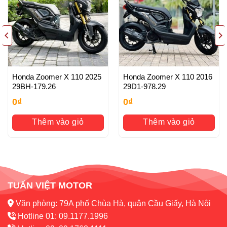
– Xe chất lượng tốt, chất lượng hàng đầu tại Hà Nội, Bảo
hành tuyệt đối Máy nguyên bản , Đồ Zin theo xe
– Dịch vụ tốt nhất: Các bạn mua xe cửa hàng sau Mua Bán
đều được tư vấn , xử lý Luôn và
Honda Zoomer X 110 2025
Honda Zoomer X 110 2016
Ngay khi xe gặp sự cố xảy ra (đội ngũ chuyên nghiệp làm
29BH-179.26
29D1-978.29
việc 24/24)
0
₫
0
₫
HỖ TRỢ KHÁCH HÀNG
Thêm vào giỏ
Thêm vào giỏ
– Hỗ trợ vận chuyển xe toàn quốc-Hỗ trợ sang tên chính
chủ, rút hồ sơ gốc
– Hỗ Trợ Làm bằng A2: PKL
TUẤN VIỆT MOTOR
Văn phòng: 79A phố Chùa Hà, quận Cầu Giấy, Hà Nội
Hotline 01: 09.1177.1996