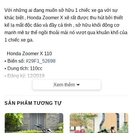
Với những ai đang muốn sở hữu 1 chiếc xe ga với sự
khác biệt , Honda Zoomer X xẽ rất được thu hút bởi thiết
kế lạ mắt độc đáo và đầy cá tính , sở hữu khối động cơ
mạnh mẽ tư thế ngồi thoải mái nó vượt qua khuân khổ của
1 chiếc xe ga.
Honda Zoomer X 110
• Biển số:
#29F1_52698
• Dung tích: 110cc
• Đăng ký: 12/2019
• Odo: 12.000km
Xem thêm
• Màu Đen
CỬA HÀNG TUẤN VIỆT MOTOR CAM KẾT :
SẢN PHẨM TƯƠNG TỰ
– Xe chính chủ
– Giá thành hợp lý