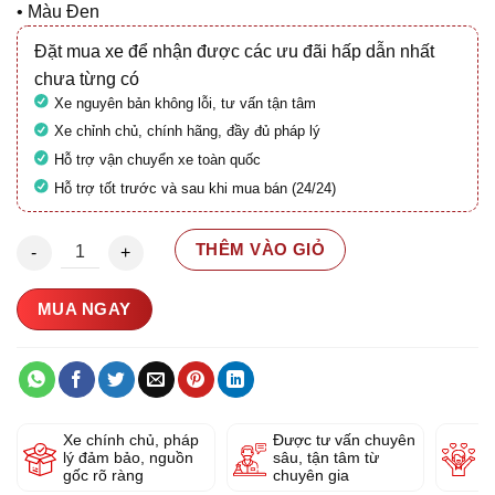
• Màu Đen
Đặt mua xe để nhận được các ưu đãi hấp dẫn nhất
chưa từng có
Xe nguyên bản không lỗi, tư vấn tận tâm
Xe chỉnh chủ, chính hãng, đầy đủ pháp lý
Hỗ trợ vận chuyển xe toàn quốc
Hỗ trợ tốt trước và sau khi mua bán (24/24)
Honda Zoomer X 110 29F1-526.98 số lượng
THÊM VÀO GIỎ
MUA NGAY
Xe chính chủ, pháp
Được tư vấn chuyên
Y
lý đảm bảo, nguồn
sâu, tận tâm từ
g
gốc rõ ràng
chuyên gia