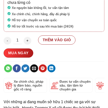
chưa từng có
Xe nguyên bản không lỗi, tư vấn tận tâm
Xe chỉnh chủ, chính hãng, đầy đủ pháp lý
Hỗ trợ vận chuyển xe toàn quốc
Hỗ trợ tốt trước và sau khi mua bán (24/24)
Honda Zoomer X 110 2022 29T2-118.74 số lượng
THÊM VÀO GIỎ
MUA NGAY
Xe chính chủ, pháp
Được tư vấn chuyên
Y
lý đảm bảo, nguồn
sâu, tận tâm từ
g
gốc rõ ràng
chuyên gia
Với những ai đang muốn sở hữu 1 chiếc xe ga với sự
khác biệt , Honda Zoomer X xẽ rất được thu hút bởi thiết