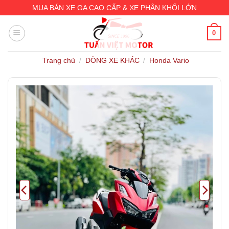
Skip
MUA BÁN XE GA CAO CẤP & XE PHÂN KHỐI LỚN
to
content
0
Trang chủ
DÒNG XE KHÁC
Honda Vario
/
/