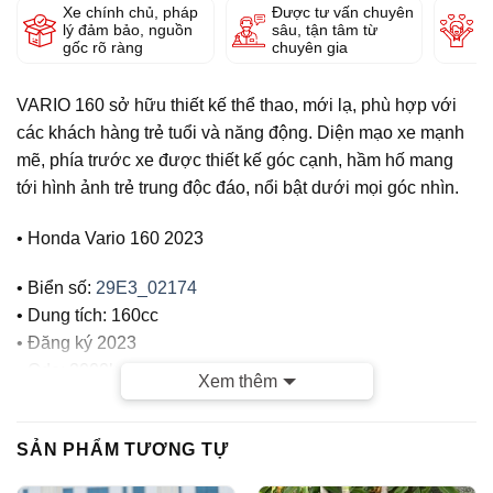
Xe chính chủ, pháp
Được tư vấn chuyên
Y
lý đảm bảo, nguồn
sâu, tận tâm từ
g
gốc rõ ràng
chuyên gia
VARIO 160 sở hữu thiết kế thể thao, mới lạ, phù hợp với
các khách hàng trẻ tuổi và năng động. Diện mạo xe mạnh
mẽ, phía trước xe được thiết kế góc cạnh, hầm hố mang
tới hình ảnh trẻ trung độc đáo, nổi bật dưới mọi góc nhìn.
• Honda Vario 160 2023
• Biển số:
29E3_02174
• Dung tích: 160cc
• Đăng ký 2023
• Odo: 2000km (original)
Xem thêm
• Màu Đỏ
CỬA HÀNG TUẤN VIỆT MOTOR CAM KẾT :
SẢN PHẨM TƯƠNG TỰ
– Xe chính chủ