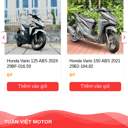
– Giá thành hợp lý
– Xe chất lượng tốt, chất lượng hàng đầu tại Hà Nội, Bảo
hành tuyệt đối Máy nguyên bản , Đồ Zin theo xe
– Dịch vụ tốt nhất: Các bạn mua xe cửa hàng sau Mua Bán
đều được tư vấn , xử lý Luôn và Ngay khi xe gặp sự cố
xảy ra (đội ngũ chuyên nghiệp làm việc 24/24)
Honda Vario 125 ABS 2024
Honda Vario 150 ABS 2021
29BF-016.59
29B2-164.82
HỖ TRỢ KHÁCH HÀNG
0
₫
0
₫
– Hỗ trợ thanh toán quẹt thẻ
Thêm vào giỏ
Thêm vào giỏ
– Hỗ trợ trả góp qua thẻ tín dụng
– Hỗ trợ vận chuyển xe toàn quốc-Hỗ trợ sang tên chính
chủ, rút hồ sơ gốc
– Hỗ Trợ Làm bằng A2: PKL
TUẤN VIỆT MOTOR