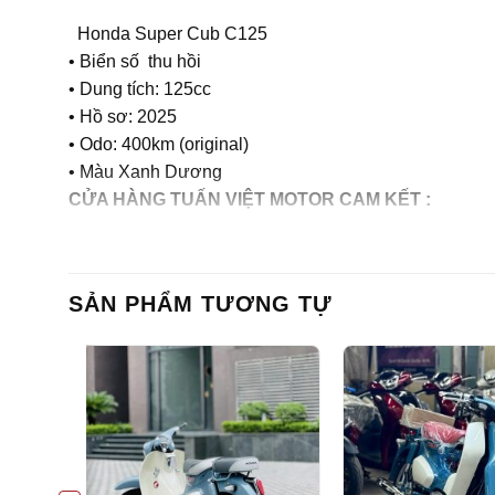
Honda Super Cub C125
• Biển số thu hồi
• Dung tích: 125cc
• Hồ sơ: 2025
• Odo: 400km (original)
• Màu Xanh Dương
CỬA HÀNG TUẤN VIỆT MOTOR CAM KẾT :
– Xe chính chủ
– Giá thành hợp lý
SẢN PHẨM TƯƠNG TỰ
– Xe chất lượng tốt, chất lượng hàng đầu tại Hà Nội
– Dịch vụ tốt nhất: Các bạn mua xe cửa hàng sau Mua
Ngay khi xe gặp sự cố xảy ra (đội ngũ chuyên nghiệp 