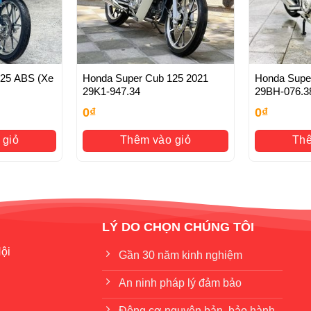
h chủ, rút hồ sơ gốc
 ABS (Xe
Honda Super Cub 125 2021
Honda Supe
29K1-947.34
29BH-076.3
0
₫
0
₫
 giỏ
Thêm vào giỏ
Thê
LÝ DO CHỌN CHÚNG TÔI
ội
Gần 30 năm kinh nghiệm
An ninh pháp lý đảm bảo
Động cơ nguyên bản, bảo hành