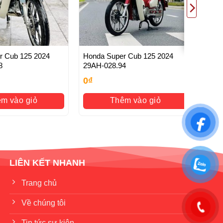
r Cub 125 2024
Honda Super Cub 125 2024
8
29AH-028.94
0
₫
m vào giỏ
Thêm vào giỏ
LIÊN KẾT NHANH
Trang chủ
Về chúng tôi
Tin tức sự kiện