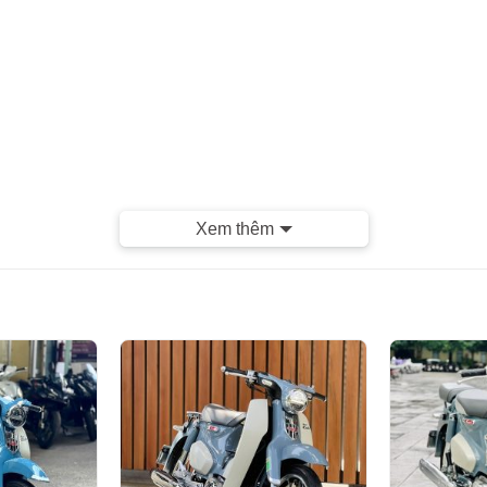
Xem thêm
, Bảo hành tuyệt đối Máy nguyên bản , Đồ Zin theo xe
 Bán đều được tư vấn , xử lý Luôn và
làm việc 24/24)