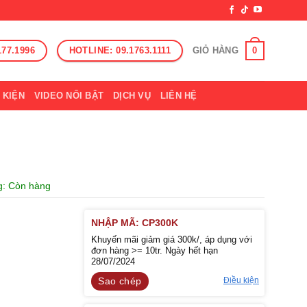
177.1996
HOTLINE: 09.1763.1111
0
GIỎ HÀNG
 KIỆN
VIDEO NỔI BẬT
DỊCH VỤ
LIÊN HỆ
ng: Còn hàng
NHẬP MÃ: CP300K
Khuyến mãi giảm giá 300k/, áp dụng với
đơn hàng >= 10tr. Ngày hết hạn
28/07/2024
Điều kiện
Sao chép