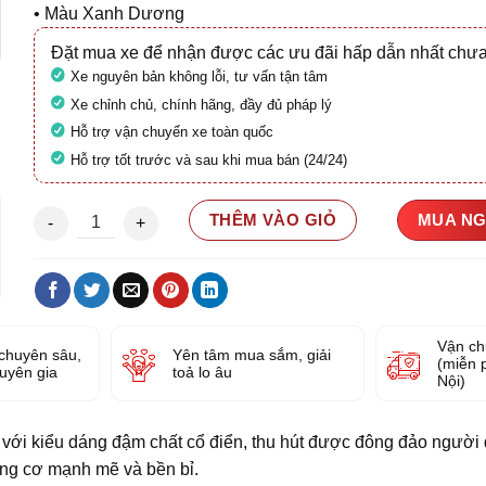
• Màu Xanh Dương
Đặt mua xe để nhận được các ưu đãi hấp dẫn nhất chưa
Xe nguyên bản không lỗi, tư vấn tận tâm
Xe chỉnh chủ, chính hãng, đầy đủ pháp lý
Hỗ trợ vận chuyển xe toàn quốc
Hỗ trợ tốt trước và sau khi mua bán (24/24)
Honda Super Cub C125 (Lăn bánh 400Km) số lượng
THÊM VÀO GIỎ
MUA N
Vận ch
chuyên sâu,
Yên tâm mua sắm, giải
(miễn 
huyên gia
toả lo âu
Nội)
với kiểu dáng đậm chất cổ điển, thu hút được đông đảo người d
động cơ mạnh mẽ và bền bỉ.