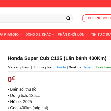
HOTLINE: 09.1
PA-PIAGGIO
DÒNG XE KHÁC
PHÂN KHỐI LỚN
TIN TỨC SỰ
Honda Super Cub C125 (Lăn bánh 400Km)
Mã sản phẩm:
|
Thương hiệu:
Honda
|
Xuất xứ:
Japan
| Tình trạ
0
₫
• Biển số thu hồi
• Dung tích: 125cc
• Hồ sơ: 2025
• Odo: 400km (original)