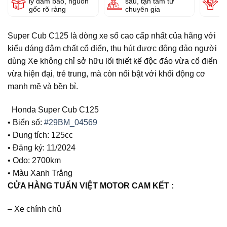
lý đảm bảo, nguồn
sâu, tận tâm từ
g
gốc rõ ràng
chuyên gia
Super Cub C125 là dòng xe số cao cấp nhất của hãng với
kiểu dáng đậm chất cổ điển, thu hút được đông đảo người
dùng Xe không chỉ sở hữu lối thiết kế độc đáo vừa cổ điển
vừa hiện đại, trẻ trung, mà còn nổi bật với khối động cơ
mạnh mẽ và bền bỉ.
Honda Super Cub C125
• Biển số:
#29BM_04569
• Dung tích: 125cc
• Đăng ký: 11/2024
• Odo: 2700km
• Màu Xanh Trắng
CỬA HÀNG TUẤN VIỆT MOTOR CAM KẾT :
– Xe chính chủ