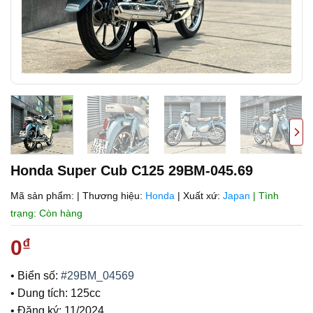
Honda Super Cub C125 29BM-045.69
Mã sản phẩm:
|
Thương hiệu:
Honda
|
Xuất xứ:
Japan
| Tình
trạng: Còn hàng
0
₫
• Biển số:
#29BM_04569
• Dung tích: 125cc
• Đăng ký: 11/2024