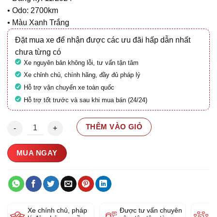
• Odo: 2700km
• Màu Xanh Trắng
Đặt mua xe để nhận được các ưu đãi hấp dẫn nhất
chưa từng có
Xe nguyên bản không lỗi, tư vấn tận tâm
Xe chỉnh chủ, chính hãng, đầy đủ pháp lý
Hỗ trợ vận chuyển xe toàn quốc
Hỗ trợ tốt trước và sau khi mua bán (24/24)
Honda Super Cub C125 29BM-045.69 số lượng
THÊM VÀO GIỎ
MUA NGAY
Xe chính chủ, pháp
Được tư vấn chuyên
Y