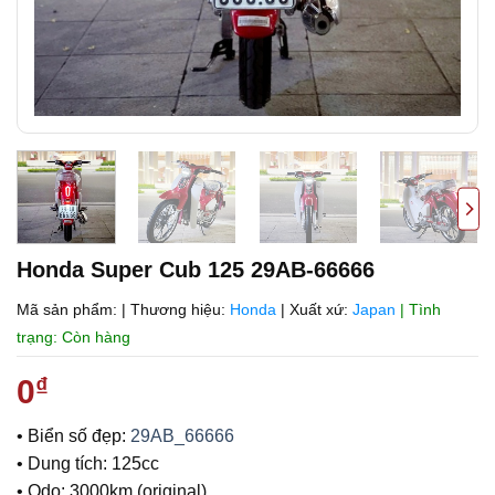
Honda Super Cub 125 29AB-66666
Mã sản phẩm:
|
Thương hiệu:
Honda
|
Xuất xứ:
Japan
| Tình
trạng: Còn hàng
0
₫
• Biển số đẹp:
29AB_66666
• Dung tích: 125cc
• Odo: 3000km (original)