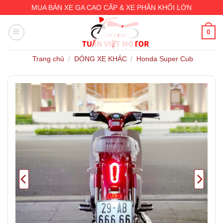
Skip
MUA BÁN XE GA CAO CẤP & XE PHÂN KHỐI LỚN
to
content
0
Trang chủ
DÒNG XE KHÁC
Honda Super Cub
/
/