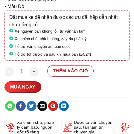
• Màu Đỏ
Đặt mua xe để nhận được các ưu đãi hấp dẫn nhất
chưa từng có
Xe nguyên bản không lỗi, tư vấn tận tâm
Xe chỉnh chủ, chính hãng, đầy đủ pháp lý
Hỗ trợ vận chuyển xe toàn quốc
Hỗ trợ tốt trước và sau khi mua bán (24/24)
Honda Super Cub 125 29AB-66666 số lượng
THÊM VÀO GIỎ
MUA NGAY
Xe chính chủ, pháp
Được tư vấn chuyên
Y
lý đảm bảo, nguồn
sâu, tận tâm từ
g
gốc rõ ràng
chuyên gia