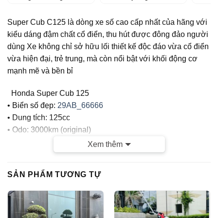
Super Cub C125 là dòng xe số cao cấp nhất của hãng với
kiểu dáng đậm chất cổ điển, thu hút được đông đảo người
dùng Xe không chỉ sở hữu lối thiết kế độc đáo vừa cổ điển
vừa hiện đại, trẻ trung, mà còn nổi bật với khối động cơ
mạnh mẽ và bền bỉ
Honda Super Cub 125
• Biển số đẹp:
29AB_66666
• Dung tích: 125cc
• Odo: 3000km (original)
• Màu Đỏ
Xem thêm
CỬA HÀNG TUẤN VIỆT MOTOR CAM KẾT :
SẢN PHẨM TƯƠNG TỰ
– Xe chính chủ
– Giá thành hợp lý