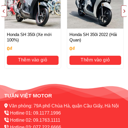
hành tuyệt đối Máy nguyên bản , Đồ Zin theo xe
– Dịch vụ tốt nhất: Các bạn mua xe cửa hàng sau Mua Bán
đều được tư vấn , xử lý Luôn và Ngay khi xe gặp sự cố
xảy ra (đội ngũ chuyên nghiệp làm việc 24/24)
Honda SH 350i (Xe mới
Honda SH 350i 2022 (Hải
100%)
Quan)
HỖ TRỢ KHÁCH HÀNG
0
₫
0
₫
– Hỗ trợ thanh toán quẹt thẻ
Thêm vào giỏ
Thêm vào giỏ
– Hỗ trợ trả góp qua thẻ tín dụng
– Hỗ trợ vận chuyển xe toàn quốc-Hỗ trợ sang tên chính
chủ, rút hồ sơ gốc
– Hỗ Trợ Làm bằng A2: PKL
TUẤN VIỆT MOTOR
Văn phòng: 79A phố Chùa Hà, quận Cầu Giấy, Hà Nội
Hotline 01: 09.1177.1996
Hotline 02: 09.1763.1111
Hotline 03: 077.222.6666