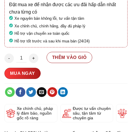
Đặt mua xe để nhận được các ưu đãi hấp dẫn nhất
chưa từng có
Xe nguyên bản không lỗi, tư vấn tận tâm
Xe chỉnh chủ, chính hãng, đầy đủ pháp lý
Hỗ trợ vận chuyển xe toàn quốc
Hỗ trợ tốt trước và sau khi mua bán (24/24)
Honda SH 350i 2023 29A1-290.15 số lượng
THÊM VÀO GIỎ
MUA NGAY
Xe chính chủ, pháp
Được tư vấn chuyên
Y
lý đảm bảo, nguồn
sâu, tận tâm từ
g
gốc rõ ràng
chuyên gia