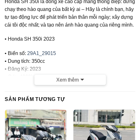
Honda SH 350i là dòng xe cao cấp mang thông điệp: đừng
chạy theo hào quang của bất kỳ ai – Hãy là chính bạn, hãy
tự tạo động lực để phát triển bản thân mỗi ngày; xây dựng
cái tôi độc nhất; và tạo nên ánh hào quang của riêng mình.
• Honda SH 350i 2023
• Biển số:
29A1_29015
• Dung tích: 350cc
• Đăng Ký: 2023
• Odo: 4000km (Ogirinal)
Xem thêm
• Màu Xi Măng
CỬA HÀNG TUẤN VIỆT MOTOR CAM KẾT :
SẢN PHẨM TƯƠNG TỰ
– Xe chính chủ
– Giá thành hợp lý
– Xe chất lượng tốt, chất lượng hàng đầu tại Hà Nội, Bảo