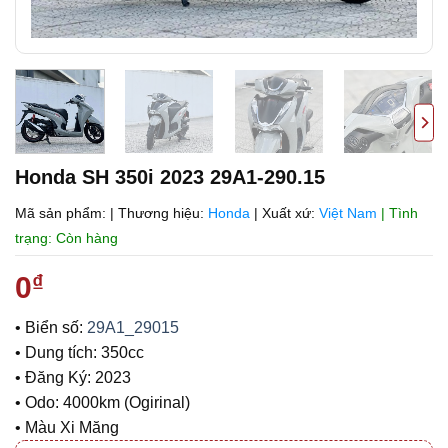
Honda SH 350i 2023 29A1-290.15
Mã sản phẩm:
|
Thương hiệu:
Honda
|
Xuất xứ:
Việt Nam
| Tình
trạng: Còn hàng
0
₫
• Biển số:
29A1_29015
• Dung tích: 350cc
• Đăng Ký: 2023
• Odo: 4000km (Ogirinal)
• Màu Xi Măng