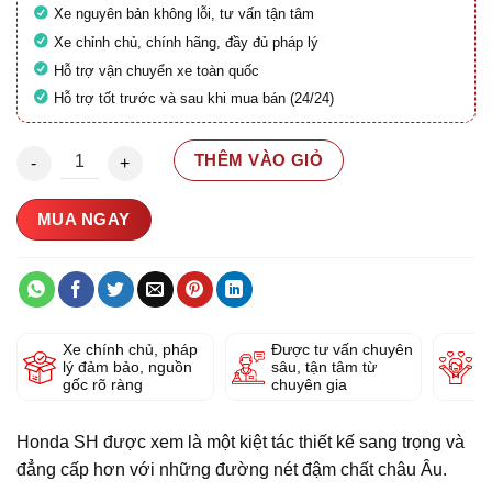
Xe nguyên bản không lỗi, tư vấn tận tâm
Xe chỉnh chủ, chính hãng, đầy đủ pháp lý
Hỗ trợ vận chuyển xe toàn quốc
Hỗ trợ tốt trước và sau khi mua bán (24/24)
Honda SH 150 ABS 2019 29C1-772.04 số lượng
THÊM VÀO GIỎ
MUA NGAY
Xe chính chủ, pháp
Được tư vấn chuyên
Y
lý đảm bảo, nguồn
sâu, tận tâm từ
g
gốc rõ ràng
chuyên gia
Honda SH được xem là một kiệt tác thiết kế sang trọng và
đẳng cấp hơn với những đường nét đậm chất châu Âu.