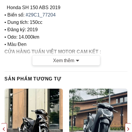
Honda SH 150 ABS 2019
• Biển số:
#29C1_77204
• Dung tích: 150cc
• Đăng ký: 2019
• Odo: 14.000km
• Màu Đen
CỬA HÀNG TUẤN VIỆT MOTOR CAM KẾT :
Xem thêm
– Xe chính chủ
– Giá thành hợp lý
SẢN PHẨM TƯƠNG TỰ
– Xe chất lượng tốt, chất lượng hàng đầu tại Hà Nội, Bảo
hành tuyệt đối Máy nguyên bản , Đồ Zin theo xe
– Dịch vụ tốt nhất: Các bạn mua xe cửa hàng sau Mua Bán
đều được tư vấn , xử lý Luôn và