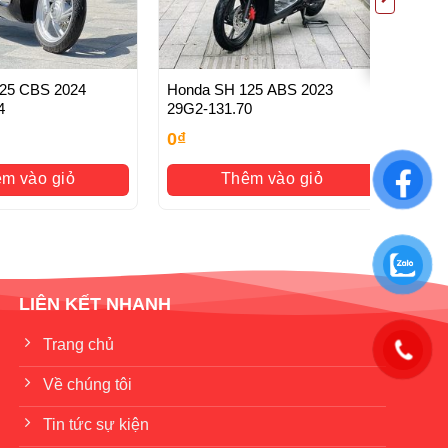
25 CBS 2024
Honda SH 125 ABS 2023
4
29G2-131.70
0
₫
m vào giỏ
Thêm vào giỏ
LIÊN KẾT NHANH
Trang chủ
Về chúng tôi
Tin tức sự kiện