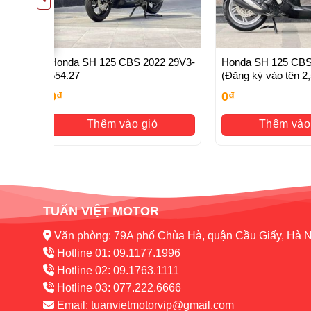
Honda SH 125 CBS 2022 29V3-
Honda SH 125 CBS
554.27
(Đăng ký vào tên 2,5
0
₫
0
₫
Thêm vào giỏ
Thêm vào
TUẤN VIỆT MOTOR
Văn phòng: 79A phố Chùa Hà, quận Cầu Giấy, Hà N
Hotline 01: 09.1177.1996
Hotline 02: 09.1763.1111
Hotline 03: 077.222.6666
Email:
tuanvietmotorvip@gmail.com