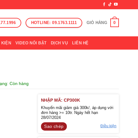
177.1996
HOTLINE: 09.1763.1111
0
GIỎ HÀNG
 KIỆN
VIDEO NỔI BẬT
DỊCH VỤ
LIÊN HỆ
trạng: Còn hàng
NHẬP MÃ: CP300K
Khuyến mãi giảm giá 300k/, áp dụng với
đơn hàng >= 10tr. Ngày hết hạn
28/07/2024
Điều kiện
Sao chép