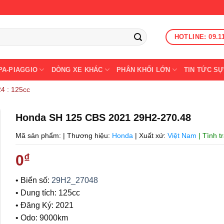
HOTLINE: 09.1
PA-PIAGGIO
DÒNG XE KHÁC
PHÂN KHỐI LỚN
TIN TỨC SỰ
4 : 125cc
Honda SH 125 CBS 2021 29H2-270.48
Mã sản phẩm:
|
Thương hiệu:
Honda
|
Xuất xứ:
Việt Nam
| Tình 
0
₫
• Biển số:
29H2_27048
• Dung tích: 125cc
• Đăng Ký: 2021
• Odo: 9000km