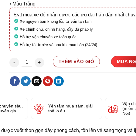
• Màu Trắng
Đặt mua xe để nhận được các ưu đãi hấp dẫn nhất chưa
Xe nguyên bản không lỗi, tư vấn tận tâm
Xe chỉnh chủ, chính hãng, đầy đủ pháp lý
Hỗ trợ vận chuyển xe toàn quốc
Hỗ trợ tốt trước và sau khi mua bán (24/24)
Honda SH 125 CBS 2021 29H2-270.48 số lượng
THÊM VÀO GIỎ
MUA N
Vận ch
chuyên sâu,
Yên tâm mua sắm, giải
(miễn 
huyên gia
toả lo âu
Nội)
 được vuốt thon gọn đầy phong cách, tôn lên vẻ sang trọng và l