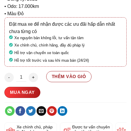
• Odo: 17.000km
• Màu Đỏ
Đặt mua xe để nhận được các ưu đãi hấp dẫn nhất
chưa từng có
Xe nguyên bản không lỗi, tư vấn tận tâm
Xe chỉnh chủ, chính hãng, đầy đủ pháp lý
Hỗ trợ vận chuyển xe toàn quốc
Hỗ trợ tốt trước và sau khi mua bán (24/24)
Honda Rebel 300 ABS 29A1-287.25 số lượng
THÊM VÀO GIỎ
MUA NGAY
Xe chính chủ, pháp
Được tư vấn chuyên
Y