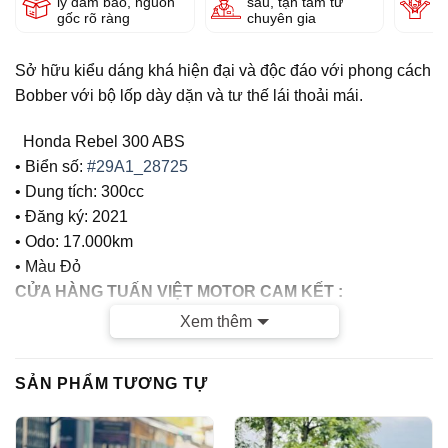
lý đảm bảo, nguồn
sâu, tận tâm từ
g
gốc rõ ràng
chuyên gia
Sở hữu kiểu dáng khá hiện đại và độc đáo với phong cách
Bobber với bộ lốp dày dặn và tư thế lái thoải mái.
Honda Rebel 300 ABS
• Biển số:
#29A1_28725
• Dung tích: 300cc
• Đăng ký: 2021
• Odo: 17.000km
• Màu Đỏ
CỬA HÀNG TUẤN VIỆT MOTOR CAM KẾT :
Xem thêm
– Xe chính chủ
– Giá thành hợp lý
SẢN PHẨM TƯƠNG TỰ
– Xe chất lượng tốt, chất lượng hàng đầu tại Hà Nội, Bảo