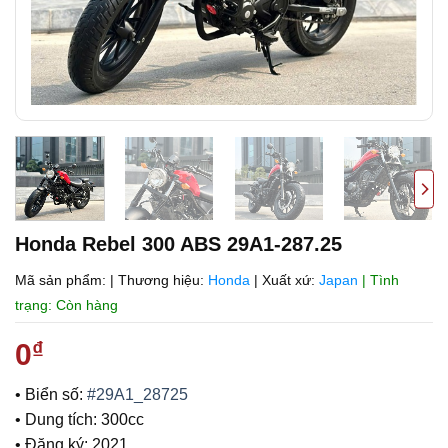
Honda Rebel 300 ABS 29A1-287.25
Mã sản phẩm:
|
Thương hiệu:
Honda
|
Xuất xứ:
Japan
| Tình
trạng: Còn hàng
0
₫
• Biển số:
#29A1_28725
• Dung tích: 300cc
• Đăng ký: 2021