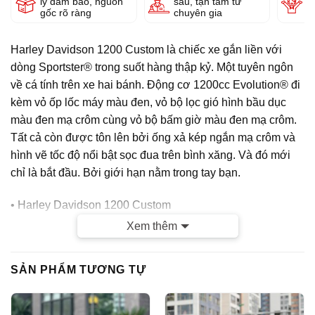
lý đảm bảo, nguồn
sâu, tận tâm từ
g
gốc rõ ràng
chuyên gia
Harley Davidson 1200 Custom là chiếc xe gắn liền với
dòng Sportster® trong suốt hàng thập kỷ. Một tuyên ngôn
về cá tính trên xe hai bánh. Động cơ 1200cc Evolution® đi
kèm vỏ ốp lốc máy màu đen, vỏ bộ lọc gió hình bầu dục
màu đen mạ crôm cùng vỏ bộ bấm giờ màu đen mạ crôm.
Tất cả còn được tôn lên bởi ống xả kép ngắn mạ crôm và
hình vẽ tốc độ nổi bật sọc đua trên bình xăng. Và đó mới
chỉ là bắt đầu. Bởi giới hạn nằm trong tay bạn.
• Harley Davidson 1200 Custom
Xem thêm
• Biển số:
29A1_15354
• Dung tích: 1200cc
SẢN PHẨM TƯƠNG TỰ
• Đăng Ký: 2017
• Odo: 19.000km
• Màu Đỏ