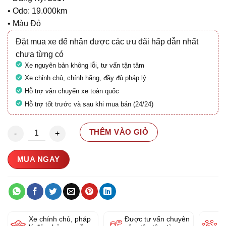
• Odo: 19.000km
• Màu Đỏ
Đặt mua xe để nhận được các ưu đãi hấp dẫn nhất
chưa từng có
Xe nguyên bản không lỗi, tư vấn tận tâm
Xe chỉnh chủ, chính hãng, đầy đủ pháp lý
Hỗ trợ vận chuyển xe toàn quốc
Hỗ trợ tốt trước và sau khi mua bán (24/24)
Harley 1200 Custom 2017 29A1-153.54 số lượng
THÊM VÀO GIỎ
MUA NGAY
Xe chính chủ, pháp
Được tư vấn chuyên
Y